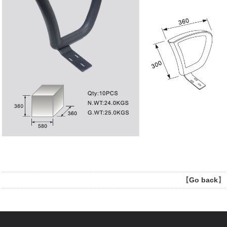
【
Go back
】