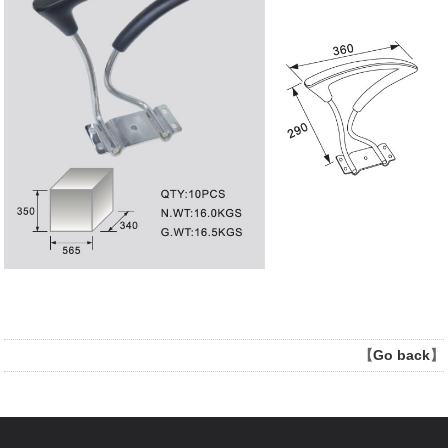
【
Go back
】