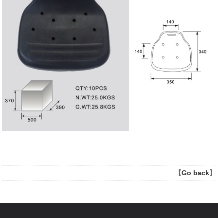
【
Go back
】