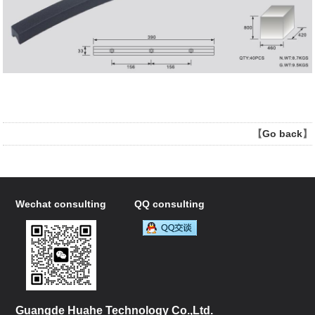
【
Go back
】
Wechat consulting
QQ consulting
Guangde Huahe Technology Co.,Ltd.