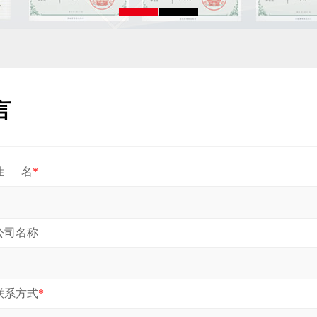
言
姓 名
*
公司名称
联系方式
*