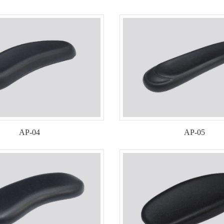
1
2
AP-04
AP-05