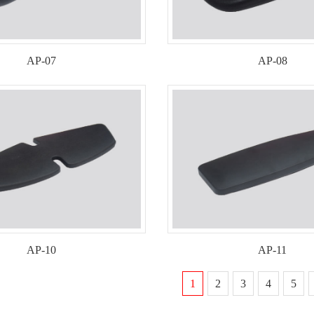
AP-07
AP-08
AP-10
AP-11
1
2
3
4
5